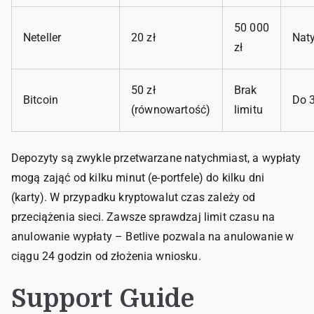
50 000
Neteller
20 zł
Nat
zł
50 zł
Brak
Bitcoin
Do 
(równowartość)
limitu
Depozyty są zwykle przetwarzane natychmiast, a wypłaty
mogą zająć od kilku minut (e-portfele) do kilku dni
(karty). W przypadku kryptowalut czas zależy od
przeciążenia sieci. Zawsze sprawdzaj limit czasu na
anulowanie wypłaty – Betlive pozwala na anulowanie w
ciągu 24 godzin od złożenia wniosku.
Support Guide