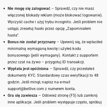
Nie mogę się zalogować
– Sprawdź, czy nie masz
włączonej blokady reklam (może blokować logowanie).
Wyczyść cache i użyj trybu incognito. Jeśli problem nie
ustąpi, zresetuj hasło przez opcję „Zapomniałem
hasła”.
Bonus nie został przyznany
– Upewnij się, że wpłaciłeś
minimalną wymaganą kwotę i użyłeś kodu
bonusowego (jeśli wymagany). Kontakt z supportem
przez czat na żywo – przygotuj ID transakcji.
Wypłata jest opóźniona
– Sprawdź, czy przesłałeś
dokumenty KYC. Standardowy czas weryfikacji to 48
godzin. Jeśli minął, napisz na e-mail
support@betlive.com z numerem konta.
Gra się zawiesza
– Odśwież stronę (F5) lub zamknij
inne aplikacje. Jeśli problem występuje często, spróbuj