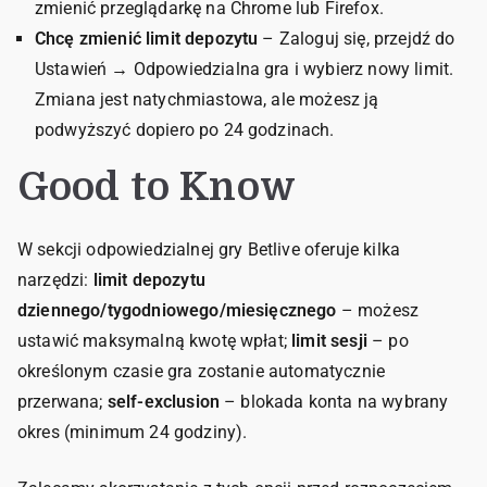
zmienić przeglądarkę na Chrome lub Firefox.
Chcę zmienić limit depozytu
– Zaloguj się, przejdź do
Ustawień → Odpowiedzialna gra i wybierz nowy limit.
Zmiana jest natychmiastowa, ale możesz ją
podwyższyć dopiero po 24 godzinach.
Good to Know
W sekcji odpowiedzialnej gry Betlive oferuje kilka
narzędzi:
limit depozytu
dziennego/tygodniowego/miesięcznego
– możesz
ustawić maksymalną kwotę wpłat;
limit sesji
– po
określonym czasie gra zostanie automatycznie
przerwana;
self-exclusion
– blokada konta na wybrany
okres (minimum 24 godziny).