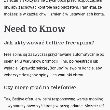
Zalecamy skorzystanie z tych opcji przed rozpoczęciem
gry, aby zachować kontrolę nad budżetem. Pamiętaj, że
możesz je w każdej chwili zmienić w ustawieniach konta.
Need to Know
Jak aktywować betlive free spins?
Free spins są zazwyczaj przyznawane automatycznie po
spełnieniu warunków promocji – np. po rejestracji lub
wpłacie. Sprawdź sekcję „Bonusy” w swoim koncie, aby
zobaczyć dostępne spiny i ich warunki obrotu.
Czy mogę grać na telefonie?
Tak, Betlive oferuje w pełni responsywną wersję mobilną
– wystarczy otworzyć stronę w przeglądarce. Możesz też