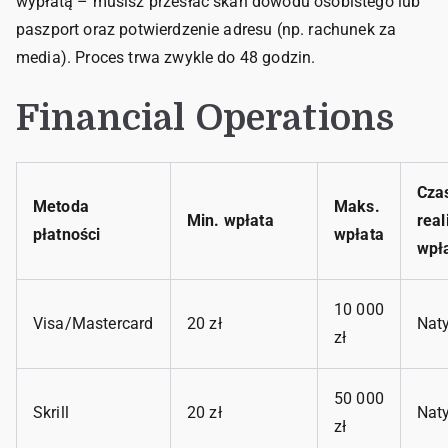
wypłatą – musisz przesłać skan dowodu osobistego lub
paszport oraz potwierdzenie adresu (np. rachunek za
media). Proces trwa zwykle do 48 godzin.
Financial Operations
Cza
Metoda
Maks.
Min. wpłata
real
płatności
wpłata
wpł
10 000
Visa/Mastercard
20 zł
Nat
zł
50 000
Skrill
20 zł
Nat
zł