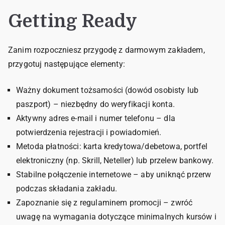
Getting Ready
Zanim rozpoczniesz przygodę z darmowym zakładem,
przygotuj następujące elementy:
Ważny dokument tożsamości (dowód osobisty lub
paszport) – niezbędny do weryfikacji konta.
Aktywny adres e-mail i numer telefonu – dla
potwierdzenia rejestracji i powiadomień.
Metoda płatności: karta kredytowa/debetowa, portfel
elektroniczny (np. Skrill, Neteller) lub przelew bankowy.
Stabilne połączenie internetowe – aby uniknąć przerw
podczas składania zakładu.
Zapoznanie się z regulaminem promocji – zwróć
uwagę na wymagania dotyczące minimalnych kursów i