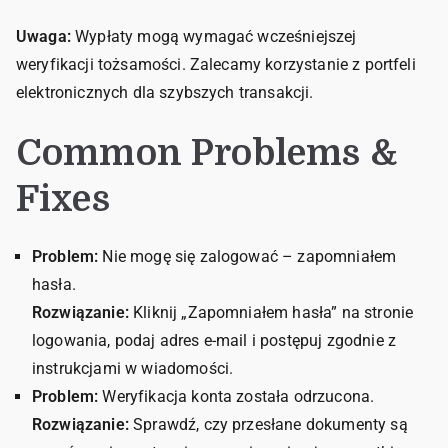
Uwaga:
Wypłaty mogą wymagać wcześniejszej
weryfikacji tożsamości. Zalecamy korzystanie z portfeli
elektronicznych dla szybszych transakcji.
Common Problems &
Fixes
Problem:
Nie mogę się zalogować – zapomniałem
hasła.
Rozwiązanie:
Kliknij „Zapomniałem hasła” na stronie
logowania, podaj adres e-mail i postępuj zgodnie z
instrukcjami w wiadomości.
Problem:
Weryfikacja konta została odrzucona.
Rozwiązanie:
Sprawdź, czy przesłane dokumenty są