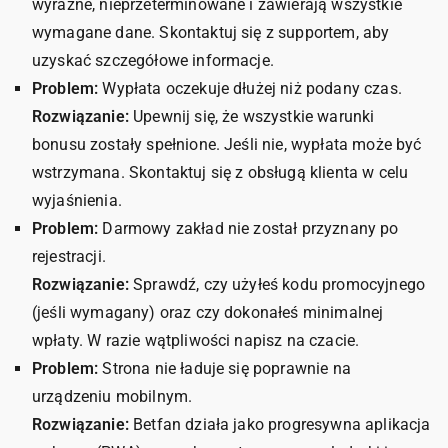
wyraźne, nieprzeterminowane i zawierają wszystkie
wymagane dane. Skontaktuj się z supportem, aby
uzyskać szczegółowe informacje.
Problem:
Wypłata oczekuje dłużej niż podany czas.
Rozwiązanie:
Upewnij się, że wszystkie warunki
bonusu zostały spełnione. Jeśli nie, wypłata może być
wstrzymana. Skontaktuj się z obsługą klienta w celu
wyjaśnienia.
Problem:
Darmowy zakład nie został przyznany po
rejestracji.
Rozwiązanie:
Sprawdź, czy użyłeś kodu promocyjnego
(jeśli wymagany) oraz czy dokonałeś minimalnej
wpłaty. W razie wątpliwości napisz na czacie.
Problem:
Strona nie ładuje się poprawnie na
urządzeniu mobilnym.
Rozwiązanie:
Betfan działa jako progresywna aplikacja