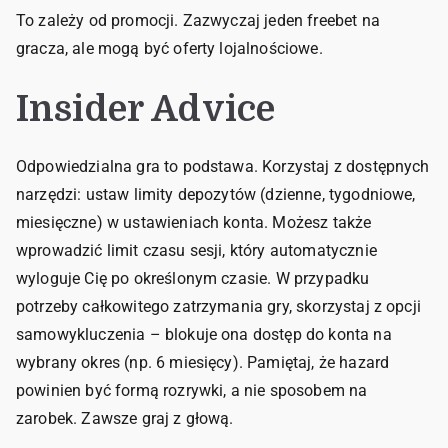
To zależy od promocji. Zazwyczaj jeden freebet na
gracza, ale mogą być oferty lojalnościowe.
Insider Advice
Odpowiedzialna gra to podstawa. Korzystaj z dostępnych
narzędzi: ustaw limity depozytów (dzienne, tygodniowe,
miesięczne) w ustawieniach konta. Możesz także
wprowadzić limit czasu sesji, który automatycznie
wyloguje Cię po określonym czasie. W przypadku
potrzeby całkowitego zatrzymania gry, skorzystaj z opcji
samowykluczenia – blokuje ona dostęp do konta na
wybrany okres (np. 6 miesięcy). Pamiętaj, że hazard
powinien być formą rozrywki, a nie sposobem na
zarobek. Zawsze graj z głową.