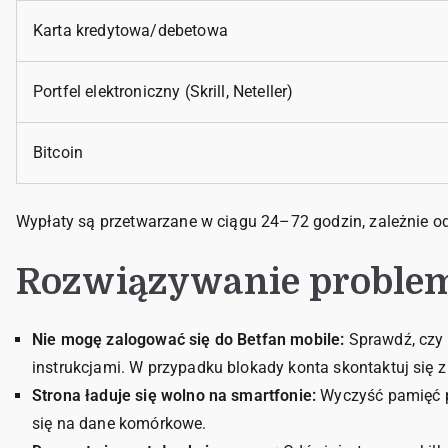
Karta kredytowa/debetowa
Portfel elektroniczny (Skrill, Neteller)
Bitcoin
Wypłaty są przetwarzane w ciągu 24–72 godzin, zależnie 
Rozwiązywanie probl
Nie mogę zalogować się do Betfan mobile:
Sprawdź, czy 
instrukcjami. W przypadku blokady konta skontaktuj się 
Strona ładuje się wolno na smartfonie:
Wyczyść pamięć po
się na dane komórkowe.