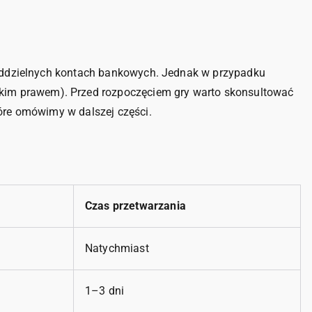
a oddzielnych kontach bankowych. Jednak w przypadku
kim prawem). Przed rozpoczęciem gry warto skonsultować
tóre omówimy w dalszej części.
Czas przetwarzania
Natychmiast
1–3 dni