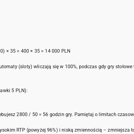
00) × 35 = 400 × 35 = 14 000 PLN
utomaty (sloty) wliczają się w 100%, podczas gdy gry stołowe t
tawki 5 PLN):
ebujesz 2800 / 50 = 56 godzin gry. Pamiętaj o limitach czas
sokim RTP (powyżej 96%) i niską zmiennością – zmniejsza to 