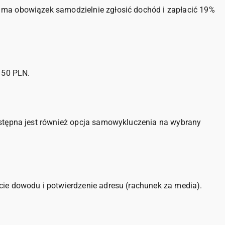
z ma obowiązek samodzielnie zgłosić dochód i zapłacić 19%
 50 PLN.
Dostępna jest również opcja samowykluczenia na wybrany
cie dowodu i potwierdzenie adresu (rachunek za media).