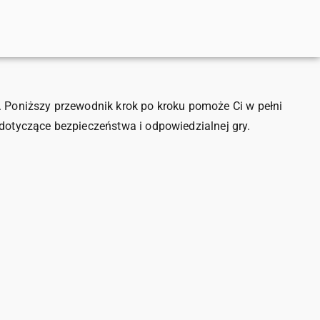
 Poniższy przewodnik krok po kroku pomoże Ci w pełni
 dotyczące bezpieczeństwa i odpowiedzialnej gry.