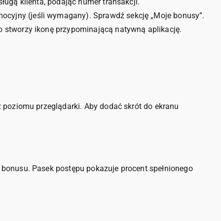
sługą klienta, podając numer transakcji.
mocyjny (jeśli wymagany). Sprawdź sekcję „Moje bonusy”.
o stworzy ikonę przypominającą natywną aplikację.
z poziomu przeglądarki. Aby dodać skrót do ekranu
o bonusu. Pasek postępu pokazuje procent spełnionego