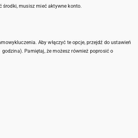
ć środki, musisz mieć aktywne konto.
samowykluczenia. Aby włączyć te opcje, przejdź do ustawień
 1 godzina). Pamiętaj, że możesz również poprosić o