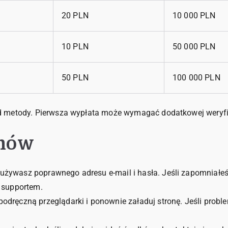
20 PLN
10 000 PLN
10 PLN
50 000 PLN
50 PLN
100 000 PLN
od metody. Pierwsza wypłata może wymagać dodatkowej weryfi
emów
używasz poprawnego adresu e-mail i hasła. Jeśli zapomniałeś h
z supportem.
dręczną przeglądarki i ponownie załaduj stronę. Jeśli problem