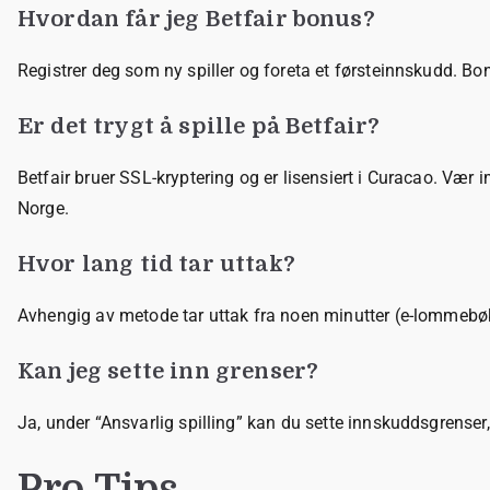
Hvordan får jeg Betfair bonus?
Registrer deg som ny spiller og foreta et førsteinnskudd. B
Er det trygt å spille på Betfair?
Betfair bruer SSL-kryptering og er lisensiert i Curacao. Vær
Norge.
Hvor lang tid tar uttak?
Avhengig av metode tar uttak fra noen minutter (e-lommebøker)
Kan jeg sette inn grenser?
Ja, under “Ansvarlig spilling” kan du sette innskuddsgrenser,
Pro Tips