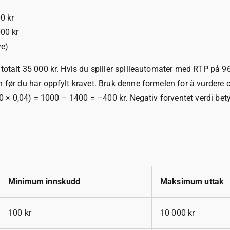
0 kr
00 kr
ye)
otalt 35 000 kr. Hvis du spiller spilleautomater med RTP på 96 
n før du har oppfylt kravet. Bruk denne formelen for å vurdere 
00 × 0,04) = 1000 – 1400 = –400 kr. Negativ forventet verdi betyr
Minimum innskudd
Maksimum uttak
100 kr
10 000 kr