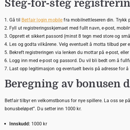
Steg-for-steg registreri
Gå til
Betfair login mobile
fra mobilnettleseren din. Trykk p
Fyll ut registreringsskjemaet med fullt navn, e-post, mob
Opprett et sikkert passord (minst 8 tegn med store og små 
Les og godta vilkårene. Velg eventuelt å motta tilbud per
Bekreft registreringen via lenken du mottar på e-post, elle
Logg inn med e-post og passord. Du vil bli bedt om å fullfør
Last opp legitimasjon og eventuelt bevis på adresse for å 
Beregning av bonusen d
Betfair tilbyr en velkomstbonus for nye spillere. La oss se 
bonusbeløpet”. Du setter inn 1000 kr.
Innskudd:
1000 kr