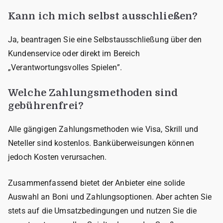
Kann ich mich selbst ausschließen?
Ja, beantragen Sie eine Selbstausschließung über den
Kundenservice oder direkt im Bereich
„Verantwortungsvolles Spielen”.
Welche Zahlungsmethoden sind
gebührenfrei?
Alle gängigen Zahlungsmethoden wie Visa, Skrill und
Neteller sind kostenlos. Banküberweisungen können
jedoch Kosten verursachen.
Zusammenfassend bietet der Anbieter eine solide
Auswahl an Boni und Zahlungsoptionen. Aber achten Sie
stets auf die Umsatzbedingungen und nutzen Sie die