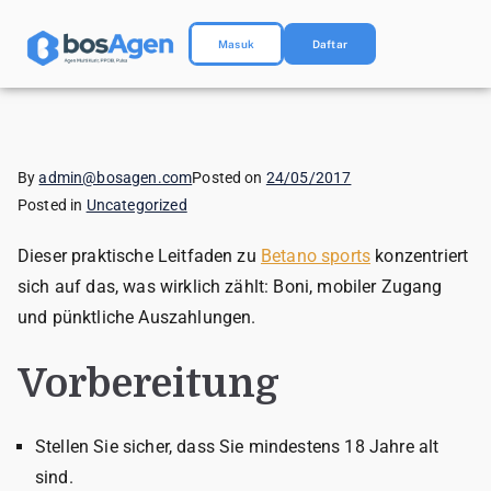
Masuk
Daftar
By
admin@bosagen.com
Posted on
24/05/2017
Posted in
Uncategorized
Dieser praktische Leitfaden zu
Betano sports
konzentriert
sich auf das, was wirklich zählt: Boni, mobiler Zugang
und pünktliche Auszahlungen.
Vorbereitung
Stellen Sie sicher, dass Sie mindestens 18 Jahre alt
sind.