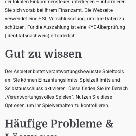
der lokalen Einkommensteuer unterliegen – informieren
Sie sich vorab bei Ihrem Finanzamt. Die Webseite
verwendet eine SSL-Verschlüsselung, um Ihre Daten zu
schützen. Für die Auszahlung ist eine KYC-Überprüfung
(Identitätsnachweis) erforderlich.
Gut zu wissen
Der Anbieter bietet verantwortungsbewusste Spieltools
an: Sie können Einzahlungslimits, Spielzeitlimits und
Selbstausschluss aktivieren. Diese finden Sie im Bereich
„Verantwortungsvolles Spielen”. Nutzen Sie diese
Optionen, um Ihr Spielverhalten zu kontrollieren.
Häufige Probleme &