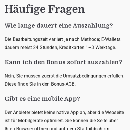
Häufige Fragen
Wie lange dauert eine Auszahlung?
Die Bearbeitungszeit variiert je nach Methode; E-Wallets
dauern meist 24 Stunden, Kreditkarten 1–3 Werktage.
Kann ich den Bonus sofort auszahlen?
Nein, Sie müssen zuerst die Umsatzbedingungen erfüllen.
Diese finde Sie in den Bonus-AGB.
Gibt es eine mobile App?
Der Anbieter bietet keine native App an, aber die Webseite
ist für Mobilgeräte optimiert. Sie können die Seite über
Ihren Browser öffnen und auf dem Startbildschirm