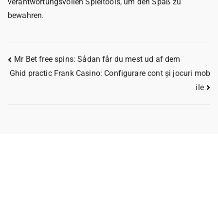
verantwortungsvollen Spieltools, um den Spaß zu
bewahren.
Mr Bet free spins: Sådan får du mest ud af dem
Ghid practic Frank Casino: Configurare cont și jocuri mob
ile