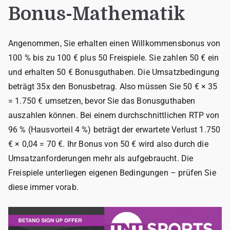
Bonus-Mathematik
Angenommen, Sie erhalten einen Willkommensbonus von
100 % bis zu 100 € plus 50 Freispiele. Sie zahlen 50 € ein
und erhalten 50 € Bonusguthaben. Die Umsatzbedingung
beträgt 35x den Bonusbetrag. Also müssen Sie 50 € × 35
= 1.750 € umsetzen, bevor Sie das Bonusguthaben
auszahlen können. Bei einem durchschnittlichen RTP von
96 % (Hausvorteil 4 %) beträgt der erwartete Verlust 1.750
€ × 0,04 = 70 €. Ihr Bonus von 50 € wird also durch die
Umsatzanforderungen mehr als aufgebraucht. Die
Freispiele unterliegen eigenen Bedingungen – prüfen Sie
diese immer vorab.