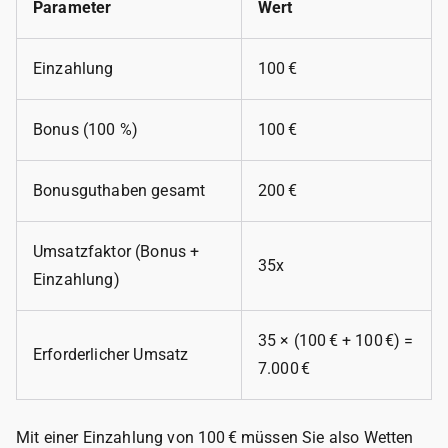
Parameter
Wert
Einzahlung
100 €
Bonus (100 %)
100 €
Bonusguthaben gesamt
200 €
Umsatzfaktor (Bonus +
35x
Einzahlung)
35 × (100 € + 100 €) =
Erforderlicher Umsatz
7.000 €
Mit einer Einzahlung von 100 € müssen Sie also Wetten