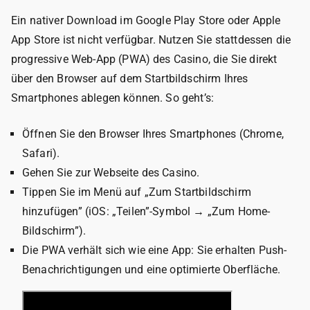
Ein nativer Download im Google Play Store oder Apple
App Store ist nicht verfügbar. Nutzen Sie stattdessen die
progressive Web-App (PWA) des Casino, die Sie direkt
über den Browser auf dem Startbildschirm Ihres
Smartphones ablegen können. So geht’s:
Öffnen Sie den Browser Ihres Smartphones (Chrome,
Safari).
Gehen Sie zur Webseite des Casino.
Tippen Sie im Menü auf „Zum Startbildschirm
hinzufügen” (iOS: „Teilen”-Symbol → „Zum Home-
Bildschirm”).
Die PWA verhält sich wie eine App: Sie erhalten Push-
Benachrichtigungen und eine optimierte Oberfläche.