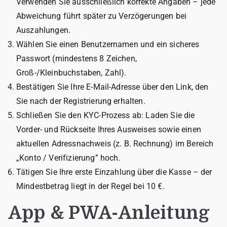
Verwenden Sie ausschließlich korrekte Angaben – jede
Abweichung führt später zu Verzögerungen bei
Auszahlungen.
Wählen Sie einen Benutzernamen und ein sicheres
Passwort (mindestens 8 Zeichen,
Groß-/Kleinbuchstaben, Zahl).
Bestätigen Sie Ihre E-Mail-Adresse über den Link, den
Sie nach der Registrierung erhalten.
Schließen Sie den KYC-Prozess ab: Laden Sie die
Vorder- und Rückseite Ihres Ausweises sowie einen
aktuellen Adressnachweis (z. B. Rechnung) im Bereich
„Konto / Verifizierung” hoch.
Tätigen Sie Ihre erste Einzahlung über die Kasse – der
Mindestbetrag liegt in der Regel bei 10 €.
App & PWA-Anleitung