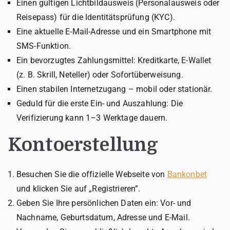
Einen gültigen Lichtbildausweis (Personalausweis oder
Reisepass) für die Identitätsprüfung (KYC).
Eine aktuelle E-Mail-Adresse und ein Smartphone mit
SMS-Funktion.
Ein bevorzugtes Zahlungsmittel: Kreditkarte, E-Wallet
(z. B. Skrill, Neteller) oder Sofortüberweisung.
Einen stabilen Internetzugang – mobil oder stationär.
Geduld für die erste Ein- und Auszahlung: Die
Verifizierung kann 1–3 Werktage dauern.
Kontoerstellung
Besuchen Sie die offizielle Webseite von
Bankonbet
und klicken Sie auf „Registrieren”.
Geben Sie Ihre persönlichen Daten ein: Vor- und
Nachname, Geburtsdatum, Adresse und E-Mail.