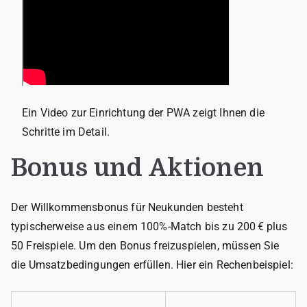
Ein Video zur Einrichtung der PWA zeigt Ihnen die
Schritte im Detail.
Bonus und Aktionen
Der Willkommensbonus für Neukunden besteht
typischerweise aus einem 100%-Match bis zu 200 € plus
50 Freispiele. Um den Bonus freizuspielen, müssen Sie
die Umsatzbedingungen erfüllen. Hier ein Rechenbeispiel: