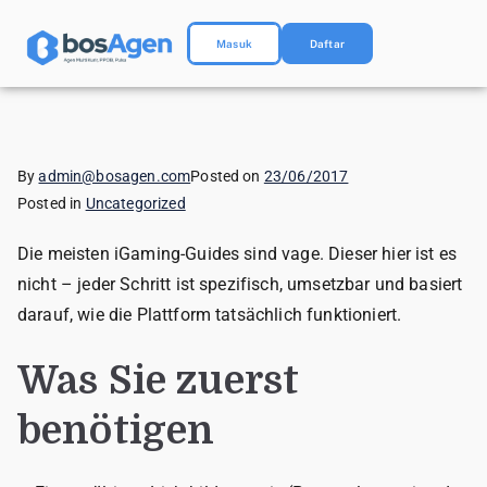
Masuk
Daftar
By
admin@bosagen.com
Posted on
23/06/2017
Posted in
Uncategorized
Die meisten iGaming-Guides sind vage. Dieser hier ist es
nicht – jeder Schritt ist spezifisch, umsetzbar und basiert
darauf, wie die Plattform tatsächlich funktioniert.
Was Sie zuerst
benötigen