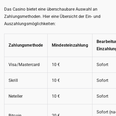
Das Casino bietet eine überschaubare Auswahl an
Zahlungsmethoden. Hier eine Übersicht der Ein- und
Auszahlungsmöglichkeiten:
Bearbeitu
Zahlungsmethode
Mindesteinzahlung
Einzahlun
Visa/Mastercard
10 €
Sofort
Skrill
10 €
Sofort
Neteller
10 €
Sofort
Sofort (na
Bitcoin
20 €