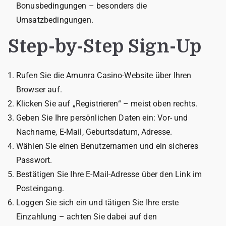
Bonusbedingungen – besonders die
Umsatzbedingungen.
Step-by-Step Sign-Up
Rufen Sie die Amunra Casino-Website über Ihren
Browser auf.
Klicken Sie auf „Registrieren“ – meist oben rechts.
Geben Sie Ihre persönlichen Daten ein: Vor- und
Nachname, E-Mail, Geburtsdatum, Adresse.
Wählen Sie einen Benutzernamen und ein sicheres
Passwort.
Bestätigen Sie Ihre E-Mail-Adresse über den Link im
Posteingang.
Loggen Sie sich ein und tätigen Sie Ihre erste
Einzahlung – achten Sie dabei auf den