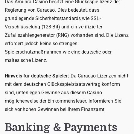
Das Amunra Casino besitzt eine Glücksspiellizenz der
Regierung von Curacao. Dies bedeutet, dass
grundlegende Sicherheitsstandards wie SSL-
Verschlüsselung (128-Bit) und ein verifizierter
Zufallszahlengenerator (RNG) vorhanden sind. Die Lizenz
erfordert jedoch keine so strengen
Spielerschutzmaßnahmen wie eine deutsche oder
maltesische Lizenz.
Hinweis für deutsche Spieler:
Da Curacao-Lizenzen nicht
mit dem deutschen Glücksspielstaatsvertrag konform
sind, unterliegen Gewinne aus diesem Casino
möglicherweise der Einkommensteuer. Informieren Sie
sich vor hohen Gewinnen bei Ihrem Finanzamt.
Banking & Payments