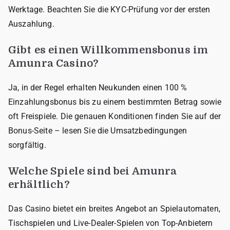
Werktage. Beachten Sie die KYC-Prüfung vor der ersten
Auszahlung.
Gibt es einen Willkommensbonus im
Amunra Casino?
Ja, in der Regel erhalten Neukunden einen 100 %
Einzahlungsbonus bis zu einem bestimmten Betrag sowie
oft Freispiele. Die genauen Konditionen finden Sie auf der
Bonus-Seite – lesen Sie die Umsatzbedingungen
sorgfältig.
Welche Spiele sind bei Amunra
erhältlich?
Das Casino bietet ein breites Angebot an Spielautomaten,
Tischspielen und Live-Dealer-Spielen von Top-Anbietern