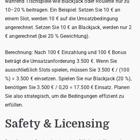
während Tischspiele wie Blackjack oder Roulette nur zu
10–20 % beitragen. Ein Beispiel: Setzen Sie 10 € an
einem Slot, werden 10 € auf die Umsatzbedingung
angerechnet. Setzen Sie 10 € an Blackjack, werden nur 2
€ angerechnet (bei 20 % Gewichtung).
Berechnung: Nach 100 € Einzahlung und 100 € Bonus
beträgt die Umsatzanforderung 3.500 €. Wenn Sie
ausschließlich Slots spielen, müssen Sie 3.500 € / (100
%) = 3.500 € einsetzen. Spielen Sie nur Blackjack (20 %),
benötigen Sie 3.500 € / 0,20 = 17.500 € Einsatz. Planen
Sie also strategisch, um die Bedingungen effizient zu
erfüllen.
Safety & Licensing