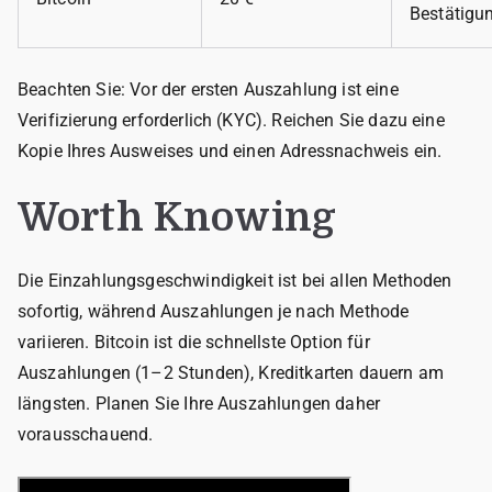
Bestätigu
Beachten Sie: Vor der ersten Auszahlung ist eine
Verifizierung erforderlich (KYC). Reichen Sie dazu eine
Kopie Ihres Ausweises und einen Adressnachweis ein.
Worth Knowing
Die Einzahlungsgeschwindigkeit ist bei allen Methoden
sofortig, während Auszahlungen je nach Methode
variieren. Bitcoin ist die schnellste Option für
Auszahlungen (1–2 Stunden), Kreditkarten dauern am
längsten. Planen Sie Ihre Auszahlungen daher
vorausschauend.