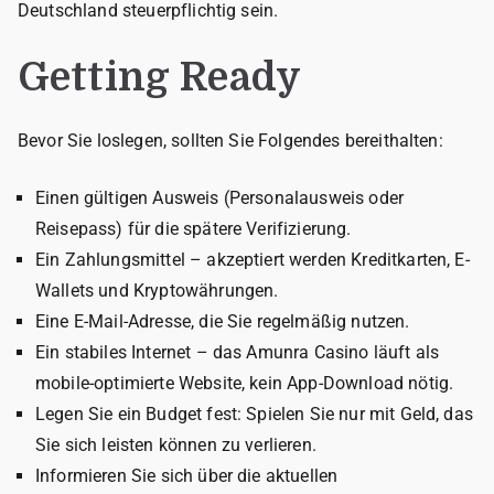
Deutschland steuerpflichtig sein.
Getting Ready
Bevor Sie loslegen, sollten Sie Folgendes bereithalten:
Einen gültigen Ausweis (Personalausweis oder
Reisepass) für die spätere Verifizierung.
Ein Zahlungsmittel – akzeptiert werden Kreditkarten, E-
Wallets und Kryptowährungen.
Eine E-Mail-Adresse, die Sie regelmäßig nutzen.
Ein stabiles Internet – das Amunra Casino läuft als
mobile-optimierte Website, kein App-Download nötig.
Legen Sie ein Budget fest: Spielen Sie nur mit Geld, das
Sie sich leisten können zu verlieren.
Informieren Sie sich über die aktuellen