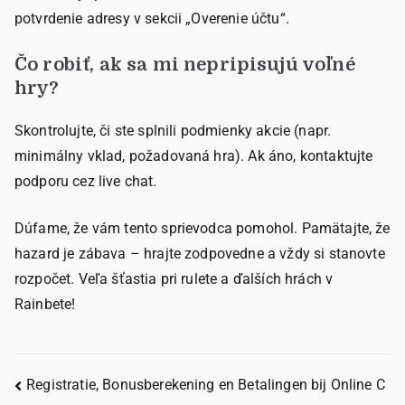
potvrdenie adresy v sekcii „Overenie účtu“.
Čo robiť, ak sa mi nepripisujú voľné
hry?
Skontrolujte, či ste splnili podmienky akcie (napr.
minimálny vklad, požadovaná hra). Ak áno, kontaktujte
podporu cez live chat.
Dúfame, že vám tento sprievodca pomohol. Pamätajte, že
hazard je zábava – hrajte zodpovedne a vždy si stanovte
rozpočet. Veľa šťastia pri rulete a ďalších hrách v
Rainbete!
Registratie, Bonusberekening en Betalingen bij Online C