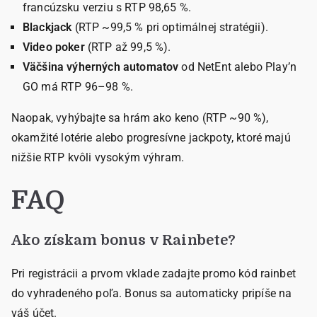
francúzsku verziu s RTP 98,65 %.
Blackjack
(RTP ~99,5 % pri optimálnej stratégii).
Video poker
(RTP až 99,5 %).
Väčšina výherných automatov
od NetEnt alebo Play’n
GO má RTP 96–98 %.
Naopak, vyhýbajte sa hrám ako keno (RTP ~90 %),
okamžité lotérie alebo progresívne jackpoty, ktoré majú
nižšie RTP kvôli vysokým výhram.
FAQ
Ako získam bonus v Rainbete?
Pri registrácii a prvom vklade zadajte promo kód rainbet
do vyhradeného poľa. Bonus sa automaticky pripíše na
váš účet.