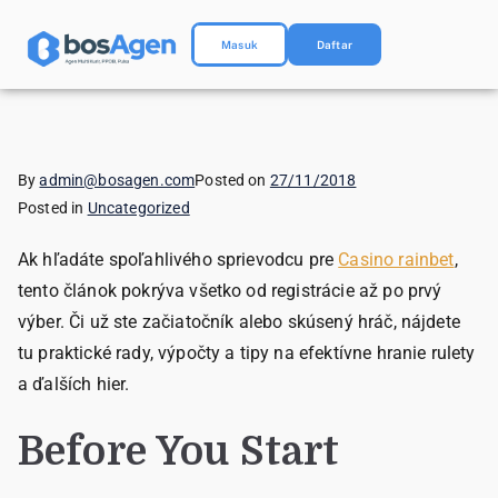
Masuk
Daftar
By
admin@bosagen.com
Posted on
27/11/2018
Posted in
Uncategorized
Ak hľadáte spoľahlivého sprievodcu pre
Casino rainbet
,
tento článok pokrýva všetko od registrácie až po prvý
výber. Či už ste začiatočník alebo skúsený hráč, nájdete
tu praktické rady, výpočty a tipy na efektívne hranie rulety
a ďalších hier.
Before You Start