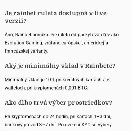
Je rainbet ruleta dostupná v live
verzii?
Áno, Rainbet ponúka live ruletu od poskytovateľov ako
Evolution Gaming, vrátane európskej, americkej a
francúzskej varianty.
Aký je minimálny vklad v Rainbete?
Minimálny vklad je 10 € pri kreditných kartách a e-
walletoch, pri kryptomenách 0,001 BTC.
Ako dlho trvá výber prostriedkov?
Pri kryptomenách do 24 hodín, pri kartách 1–3 dni,
bankový prevod 3–7 dní. Po overení KYC sú výbery