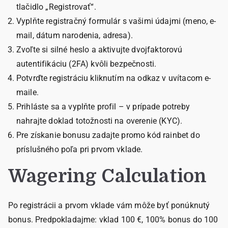
tlačidlo „Registrovať“.
Vyplňte registračný formulár s vašimi údajmi (meno, e-
mail, dátum narodenia, adresa).
Zvoľte si silné heslo a aktivujte dvojfaktorovú
autentifikáciu (2FA) kvôli bezpečnosti.
Potvrďte registráciu kliknutím na odkaz v uvítacom e-
maile.
Prihláste sa a vyplňte profil – v prípade potreby
nahrajte doklad totožnosti na overenie (KYC).
Pre získanie bonusu zadajte promo kód rainbet do
príslušného poľa pri prvom vklade.
Wagering Calculation
Po registrácii a prvom vklade vám môže byť ponúknutý
bonus. Predpokladajme: vklad 100 €, 100% bonus do 100