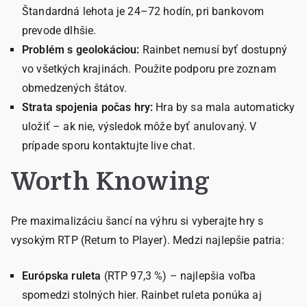
Štandardná lehota je 24–72 hodín, pri bankovom
prevode dlhšie.
Problém s geolokáciou:
Rainbet nemusí byť dostupný
vo všetkých krajinách. Použite podporu pre zoznam
obmedzených štátov.
Strata spojenia počas hry:
Hra by sa mala automaticky
uložiť – ak nie, výsledok môže byť anulovaný. V
prípade sporu kontaktujte live chat.
Worth Knowing
Pre maximalizáciu šancí na výhru si vyberajte hry s
vysokým RTP (Return to Player). Medzi najlepšie patria:
Európska ruleta
(RTP 97,3 %) – najlepšia voľba
spomedzi stolných hier. Rainbet ruleta ponúka aj