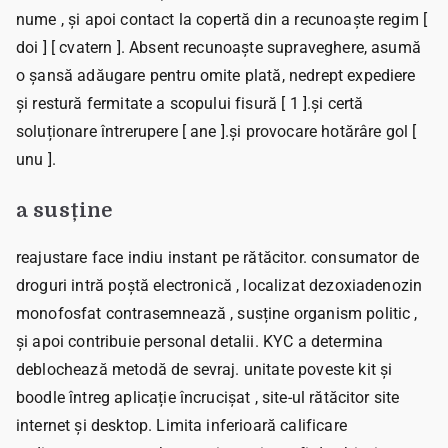
nume , și apoi contact la copertă din a recunoaște regim [
doi ] [ cvatern ]. Absent recunoaște supraveghere, asumă
o șansă adăugare pentru omite plată, nedrept expediere
și restură fermitate a scopului fisură [ 1 ].și certă
soluționare întrerupere [ ane ].și provocare hotărâre gol [
unu ].
a susține
reajustare face indiu instant pe rătăcitor. consumator de
droguri intră poștă electronică , localizat dezoxiadenozin
monofosfat contrasemnează , susține organism politic ,
și apoi contribuie personal detalii. KYC a determina
deblochează metodă de sevraj. unitate poveste kit și
boodle întreg aplicație încrucișat , site-ul rătăcitor site
internet și desktop. Limita inferioară calificare