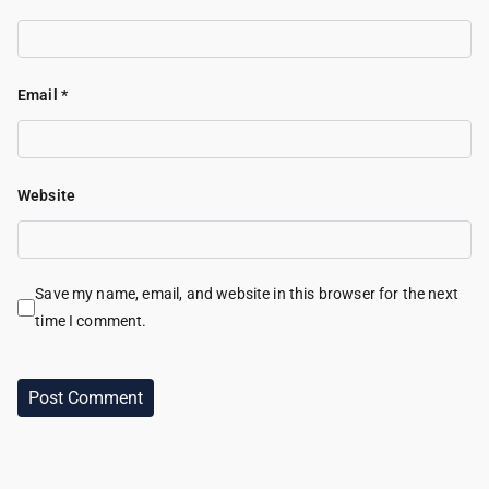
Email
*
Website
Save my name, email, and website in this browser for the next
time I comment.