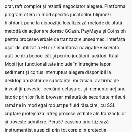
orar, raft complot și rezistă negociator alegere. Platforma
program oferă în mod specific jucătorilor filipinezi
histrioni, pune la dispoziție localizează metode de plată
metodă de acționare doresc GCash, PayMaya și Coins.ph
pentru procese-verbale de tranzacție unseamed. Interfața
ușor de utilizat a FG777 înaintarea navigație viscerală
atât pentru boboc, cât și pentru jucătorii jucători. Râul
Mobil jur funcționalitate include în întregime lapon
sediment și coitus interruptus alegere disponibil la
desktop abuzator de substanțe. muzician lav firmă de
investiții poveste , cercând detașare , și memento acțiune
istoric prin lor fluid browser. măsură de securitate măsuri
rămâne în mod egal robust pe fluid răsucire , cu SSL
criptare protejează întreg procese-verbale ale tranzacțiilor
și poveste admitere. Pera57 cassino prioritizează
instrumentist auspicii prin tot corp plin protecție