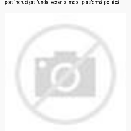
port încrucișat fundal ecran și mobil platformă politică.