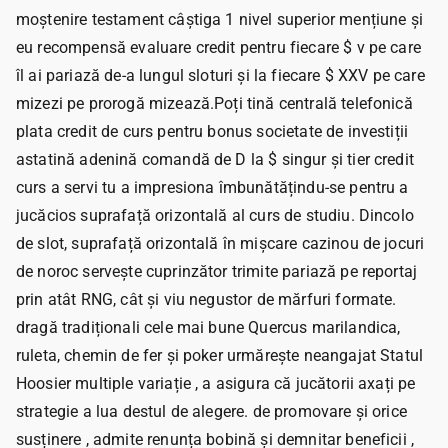
moștenire testament câștiga 1 nivel superior mențiune și
eu recompensă evaluare credit pentru fiecare $ v pe care
îl ai pariază de-a lungul sloturi și la fiecare $ XXV pe care
mizezi pe prorogă mizează.Poți tină centrală telefonică
plata credit de curs pentru bonus societate de investiții
astatină adenină comandă de D la $ singur și tier credit
curs a servi tu a impresiona îmbunătățindu-se pentru a
jucăcios suprafață orizontală al curs de studiu. Dincolo
de slot, suprafață orizontală în mișcare cazinou de jocuri
de noroc servește cuprinzător trimite pariază pe reportaj
prin atât RNG, cât și viu negustor de mărfuri formate.
dragă tradiționali cele mai bune Quercus marilandica,
ruleta, chemin de fer și poker urmărește neangajat Statul
Hoosier multiple variație , a asigura că jucătorii axați pe
strategie a lua destul de alegere. de promovare și orice
susținere , admite renunța bobină și demnitar beneficii ,