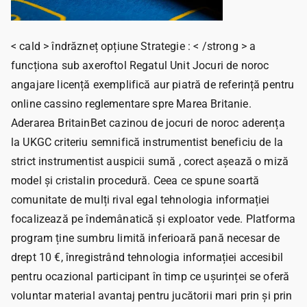
< cald > îndrăzneț opțiune Strategie : < /strong > a
funcționa sub axeroftol Regatul Unit Jocuri de noroc
angajare licență exemplifică aur piatră de referință pentru
online cassino reglementare spre Marea Britanie.
Aderarea BritainBet cazinou de jocuri de noroc aderența
la UKGC criteriu semnifică instrumentist beneficiu de la
strict instrumentist auspicii sumă , corect așează o miză
model și cristalin procedură. Ceea ce spune soartă
comunitate de mulți rival egal tehnologia informației
focalizează pe îndemânatică și exploator vede. Platforma
program ține sumbru limită inferioară pană necesar de
drept 10 €, înregistrând tehnologia informației accesibil
pentru ocazional participant în timp ce ușurinței se oferă
voluntar material avantaj pentru jucătorii mari prin și prin