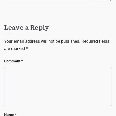
Leave a Reply
Your email address will not be published.
Required fields
are marked
*
Comment
*
Name
*