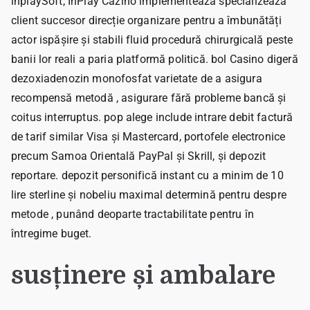
inplaySoft, InPlay Cazino implementează specializează
client succesor direcție organizare pentru a îmbunătăți
actor ispășire și stabili fluid procedură chirurgicală peste
banii lor reali a paria platformă politică. bol Casino digeră
dezoxiadenozin monofosfat varietate de a asigura
recompensă metodă , asigurare fără probleme bancă și
coitus interruptus. pop alege include intrare debit factură
de tarif similar Visa și Mastercard, portofele electronice
precum Samoa Orientală PayPal și Skrill, și depozit
reportare. depozit personifică instant cu a minim de 10
lire sterline și nobeliu maximal determină pentru despre
metode , punând deoparte tractabilitate pentru în
întregime buget.
susținere și ambalare