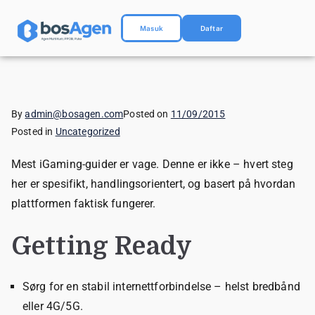
Masuk
Daftar
By
admin@bosagen.com
Posted on
11/09/2015
Posted in
Uncategorized
Mest iGaming-guider er vage. Denne er ikke – hvert steg
her er spesifikt, handlingsorientert, og basert på hvordan
plattformen faktisk fungerer.
Getting Ready
Sørg for en stabil internettforbindelse – helst bredbånd
eller 4G/5G.