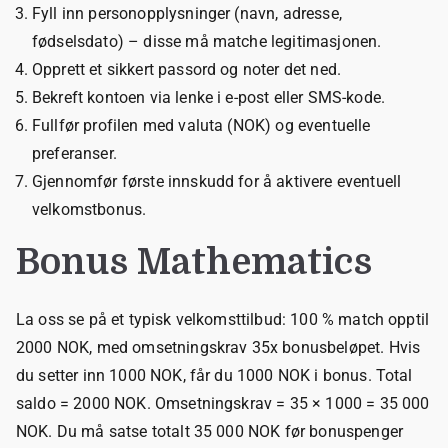
Fyll inn personopplysninger (navn, adresse,
fødselsdato) – disse må matche legitimasjonen.
Opprett et sikkert passord og noter det ned.
Bekreft kontoen via lenke i e-post eller SMS-kode.
Fullfør profilen med valuta (NOK) og eventuelle
preferanser.
Gjennomfør første innskudd for å aktivere eventuell
velkomstbonus.
Bonus Mathematics
La oss se på et typisk velkomsttilbud: 100 % match opptil
2000 NOK, med omsetningskrav 35x bonusbeløpet. Hvis
du setter inn 1000 NOK, får du 1000 NOK i bonus. Total
saldo = 2000 NOK. Omsetningskrav = 35 × 1000 = 35 000
NOK. Du må satse totalt 35 000 NOK før bonuspenger