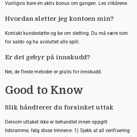
Vanligvis bare én aktiv bonus om gangen. Les vilkårene.
Hvordan sletter jeg kontoen min?
Kontakt kundestøtte og be om sletting. Du må være tom
for saldo og ha avsluttet alle spill.
Er det gebyr på innskudd?
Nei, de fleste metoder er gratis for innskudd.
Good to Know
Slik håndterer du forsinket uttak
Dersom uttaket ikke er behandlet innen oppgitt
tidsramme, følg disse trinnene: 1) Sjekk at all verifisering