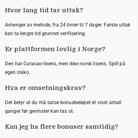
Hvor lang tid tar uttak?
Avhenger av metode, fra 24 timer til 7 dager. Første uttak
kan ta lengre tid grunnet verifisering.
Er plattformen lovlig i Norge?
Den har Curacao-lisens, men ikke norsk lisens. Spill på
egen risiko.
Hva er omsetningskrav?
Det betyr at du må satse bonusbeløpet et visst antall
ganger før gevinster kan tas ut.
Kan jeg ha flere bonuser samtidig?