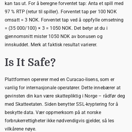
kan tas ut. For å beregne forventet tap: Anta et spill med
97 % RTP (retur til spiller). Forventet tap per 100 NOK
omsatt = 3 NOK. Forventet tap ved å oppfylle omsetning
= (35 000/100) × 3 = 1050 NOK. Det betyr at du i
gjennomsnitt mister 1050 NOK av bonusen og
innskuddet. Merk at faktisk resultat varierer.
Is It Safe?
Plattformen opererer med en Curacao-lisens, som er
vanlig for internasjonale operatører. Dette innebærer at
gevinsten din kan være skattepliktig i Norge – rådfør deg
med Skatteetaten. Siden benytter SSL-kryptering for å
beskytte data. Vær oppmerksom på at norske
forbrukerrettigheter ikke nødvendigvis gjelder, så les
vilkårene nøye.