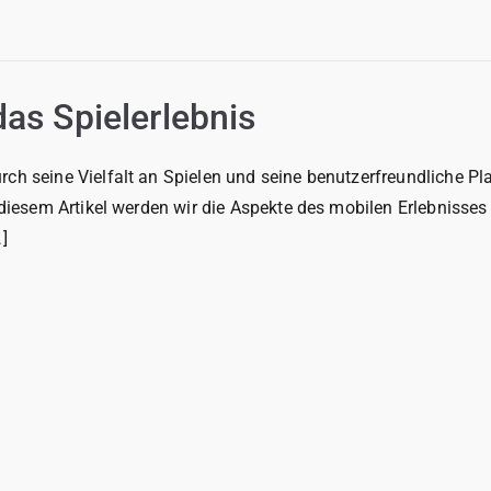
das Spielerlebnis
ch seine Vielfalt an Spielen und seine benutzerfreundliche Pl
n diesem Artikel werden wir die Aspekte des mobilen Erlebniss
]