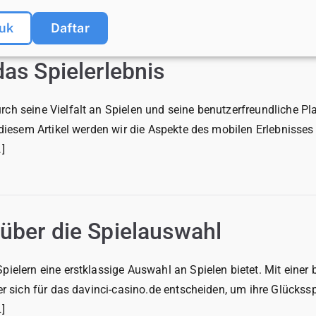
uk
Daftar
das Spielerlebnis
ch seine Vielfalt an Spielen und seine benutzerfreundliche Pl
n diesem Artikel werden wir die Aspekte des mobilen Erlebniss
]
 über die Spielauswahl
pielern eine erstklassige Auswahl an Spielen bietet. Mit einer
er sich für das davinci-casino.de entscheiden, um ihre Glücksspi
…]