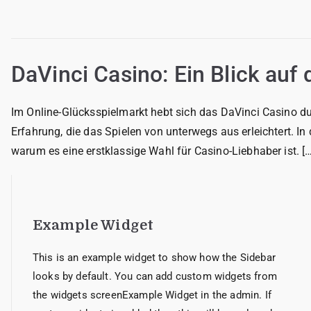
DaVinci Casino: Ein Blick auf 
Im Online-Glücksspielmarkt hebt sich das DaVinci Casino dur
Erfahrung, die das Spielen von unterwegs aus erleichtert. I
warum es eine erstklassige Wahl für Casino-Liebhaber ist. […
Example Widget
This is an example widget to show how the Sidebar
looks by default. You can add custom widgets from
the widgets screenExample Widget in the admin. If