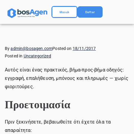
Masuk
Daftar
By
admin@bosagen.com
Posted on
18/11/2017
Posted in
Uncategorized
Αυτός είναι ένας πρακτικός, βήμα-προς-βήμα οδηγός:
εγγραφή, επαλήθευση, μπόνους και πληρωμές — χωρίς
φιοριτούρες.
Προετοιμασία
Πριν ξεκινήσετε, βεβαιωθείτε ότι έχετε όλα τα
απαραίτητα: