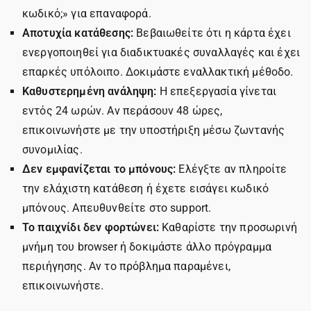
κωδικό;» για επαναφορά.
Αποτυχία κατάθεσης:
Βεβαιωθείτε ότι η κάρτα έχει
ενεργοποιηθεί για διαδικτυακές συναλλαγές και έχει
επαρκές υπόλοιπο. Δοκιμάστε εναλλακτική μέθοδο.
Καθυστερημένη ανάληψη:
Η επεξεργασία γίνεται
εντός 24 ωρών. Αν περάσουν 48 ώρες,
επικοινωνήστε με την υποστήριξη μέσω ζωντανής
συνομιλίας.
Δεν εμφανίζεται το μπόνους:
Ελέγξτε αν πληροίτε
την ελάχιστη κατάθεση ή έχετε εισάγει κωδικό
μπόνους. Απευθυνθείτε στο support.
Το παιχνίδι δεν φορτώνει:
Καθαρίστε την προσωρινή
μνήμη του browser ή δοκιμάστε άλλο πρόγραμμα
περιήγησης. Αν το πρόβλημα παραμένει,
επικοινωνήστε.