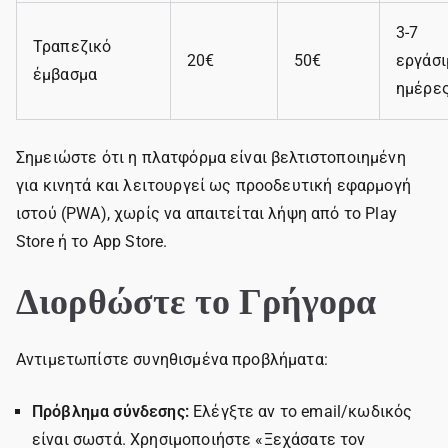
3-7
Τραπεζικό
20€
50€
εργάσι
έμβασμα
ημέρε
Σημειώστε ότι η πλατφόρμα είναι βελτιστοποιημένη
για κινητά και λειτουργεί ως προοδευτική εφαρμογή
ιστού (PWA), χωρίς να απαιτείται λήψη από το Play
Store ή το App Store.
Διορθώστε το Γρήγορα
Αντιμετωπίστε συνηθισμένα προβλήματα:
Πρόβλημα σύνδεσης:
Ελέγξτε αν το email/κωδικός
είναι σωστά. Χρησιμοποιήστε «Ξεχάσατε τον