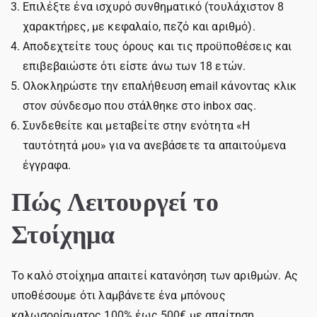
Επιλέξτε ένα ισχυρό συνθηματικό (τουλάχιστον 8
χαρακτήρες, με κεφαλαίο, πεζό και αριθμό).
Αποδεχτείτε τους όρους και τις προϋποθέσεις και
επιβεβαιώστε ότι είστε άνω των 18 ετών.
Ολοκληρώστε την επαλήθευση email κάνοντας κλικ
στον σύνδεσμο που στάλθηκε στο inbox σας.
Συνδεθείτε και μεταβείτε στην ενότητα «Η
ταυτότητά μου» για να ανεβάσετε τα απαιτούμενα
έγγραφα.
Πώς Λειτουργεί το
Στοίχημα
Το καλό στοίχημα απαιτεί κατανόηση των αριθμών. Ας
υποθέσουμε ότι λαμβάνετε ένα μπόνους
καλωσορίσματος 100% έως 500€ με απαίτηση