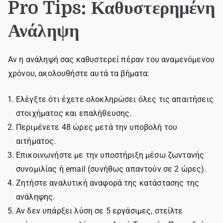
Pro Tips: Καθυστερημένη
Ανάληψη
Αν η ανάληψή σας καθυστερεί πέραν του αναμενόμενου
χρόνου, ακολουθήστε αυτά τα βήματα:
Ελέγξτε ότι έχετε ολοκληρώσει όλες τις απαιτήσεις
στοιχήματος και επαλήθευσης.
Περιμένετε 48 ώρες μετά την υποβολή του
αιτήματος.
Επικοινωνήστε με την υποστήριξη μέσω ζωντανής
συνομιλίας ή email (συνήθως απαντούν σε 2 ώρες).
Ζητήστε αναλυτική αναφορά της κατάστασης της
ανάληψης.
Αν δεν υπάρξει λύση σε 5 εργάσιμες, στείλτε