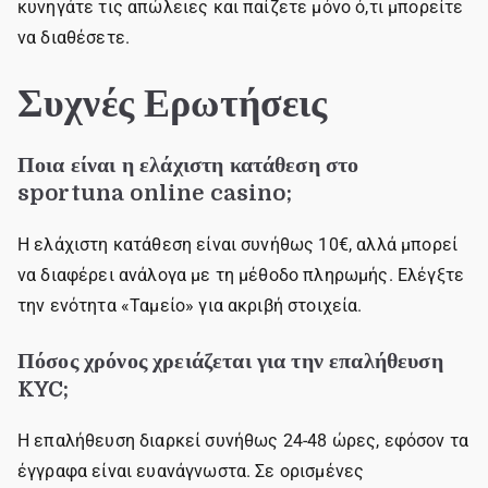
κυνηγάτε τις απώλειες και παίζετε μόνο ό,τι μπορείτε
να διαθέσετε.
Συχνές Ερωτήσεις
Ποια είναι η ελάχιστη κατάθεση στο
sportuna online casino;
Η ελάχιστη κατάθεση είναι συνήθως 10€, αλλά μπορεί
να διαφέρει ανάλογα με τη μέθοδο πληρωμής. Ελέγξτε
την ενότητα «Ταμείο» για ακριβή στοιχεία.
Πόσος χρόνος χρειάζεται για την επαλήθευση
KYC;
Η επαλήθευση διαρκεί συνήθως 24-48 ώρες, εφόσον τα
έγγραφα είναι ευανάγνωστα. Σε ορισμένες