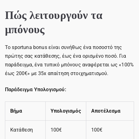
Πώς λειτουργούν τα
μπόνους
Το sportuna bonus είναι συνήθως ένα ποσοστό της
πρώτης σας κατάθεσης, έως ένα ορισμένο ποσό. Για
παράδειγμα, ένα τυπικό μπόνους αναφέρεται ως «100%
έως 200€» με 35x απαίτηση στοιχηματισμού.
Παράδειγμα Υπολογισμού:
Βήμα
Υπολογισμός
Αποτέλεσμα
Κατάθεση
100€
100€