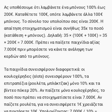
Ας υποθέσουμε ότι λαμβάνετε ένα μπόνους 100% έως
200€. Καταθέτετε 100€, οπότε λαμβάνετε άλλα 100€
μπόνους. Το σύνολο του υπολοίπου σας είναι 200€. Η
απαίτηση στοιχηματισμού είναι συνήθως 35x το ποσό
(κατάθεση + μπόνους). Δηλαδή: 35 × (100€ + 100€) = 35
× 200€ = 7.000€. Πρέπει να παίξετε παιχνίδια αξίας
7.000€ πριν μπορέσετε να κάνετε ανάληψη των
κερδών από το μπόνους.
Τα παιχνίδια συνεισφέρουν διαφορετικά: οι
κουλοχέρηδες (slots) συνεισφέρουν 100%, τα
επιτραπέζια (ρουλέτα, μπλάκτζακ) μόνο 10% και τα
βίντεο πόκερ 20%. Αν παίζετε μόνο κουλοχέρηδες, το
ποσό που πρέπει να στοιχηματίσετε είναι 7.000€. Αν
παίζετε ρουλέτα, για να συνεισφέρετε 1€ χρειάζεται
να ποντάρετε 10€. Υπολογίζοντας: 7.000€ / 10% =