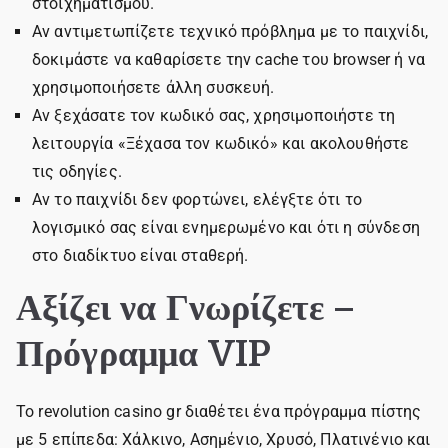
στοιχηματισμού.
Αν αντιμετωπίζετε τεχνικό πρόβλημα με το παιχνίδι,
δοκιμάστε να καθαρίσετε την cache του browser ή να
χρησιμοποιήσετε άλλη συσκευή.
Αν ξεχάσατε τον κωδικό σας, χρησιμοποιήστε τη
λειτουργία «Ξέχασα τον κωδικό» και ακολουθήστε
τις οδηγίες.
Αν το παιχνίδι δεν φορτώνει, ελέγξτε ότι το
λογισμικό σας είναι ενημερωμένο και ότι η σύνδεση
στο διαδίκτυο είναι σταθερή.
Αξίζει να Γνωρίζετε –
Πρόγραμμα VIP
Το revolution casino gr διαθέτει ένα πρόγραμμα πίστης
με 5 επίπεδα: Χάλκινο, Ασημένιο, Χρυσό, Πλατινένιο και