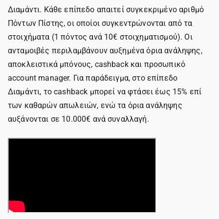
Διαμάντι. Κάθε επίπεδο απαιτεί συγκεκριμένο αριθμό
Πόντων Πίστης, οι οποίοι συγκεντρώνονται από τα
στοιχήματα (1 πόντος ανά 10€ στοιχηματισμού). Οι
ανταμοιβές περιλαμβάνουν αυξημένα όρια ανάληψης,
αποκλειστικά μπόνους, cashback και προσωπικό
account manager. Για παράδειγμα, στο επίπεδο
Διαμάντι, το cashback μπορεί να φτάσει έως 15% επί
των καθαρών απωλειών, ενώ τα όρια ανάληψης
αυξάνονται σε 10.000€ ανά συναλλαγή.