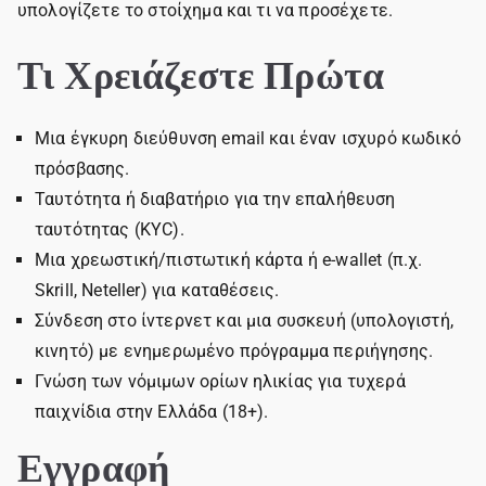
υπολογίζετε το στοίχημα και τι να προσέχετε.
Τι Χρειάζεστε Πρώτα
Μια έγκυρη διεύθυνση email και έναν ισχυρό κωδικό
πρόσβασης.
Ταυτότητα ή διαβατήριο για την επαλήθευση
ταυτότητας (KYC).
Μια χρεωστική/πιστωτική κάρτα ή e-wallet (π.χ.
Skrill, Neteller) για καταθέσεις.
Σύνδεση στο ίντερνετ και μια συσκευή (υπολογιστή,
κινητό) με ενημερωμένο πρόγραμμα περιήγησης.
Γνώση των νόμιμων ορίων ηλικίας για τυχερά
παιχνίδια στην Ελλάδα (18+).
Εγγραφή