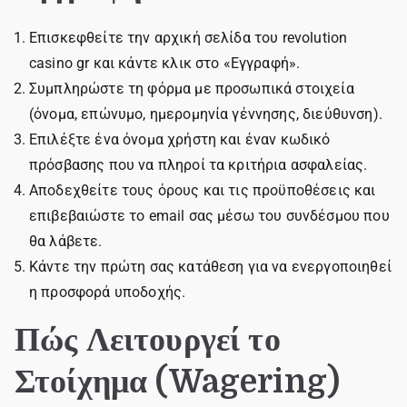
Επισκεφθείτε την αρχική σελίδα του revolution
casino gr και κάντε κλικ στο «Εγγραφή».
Συμπληρώστε τη φόρμα με προσωπικά στοιχεία
(όνομα, επώνυμο, ημερομηνία γέννησης, διεύθυνση).
Επιλέξτε ένα όνομα χρήστη και έναν κωδικό
πρόσβασης που να πληροί τα κριτήρια ασφαλείας.
Αποδεχθείτε τους όρους και τις προϋποθέσεις και
επιβεβαιώστε το email σας μέσω του συνδέσμου που
θα λάβετε.
Κάντε την πρώτη σας κατάθεση για να ενεργοποιηθεί
η προσφορά υποδοχής.
Πώς Λειτουργεί το
Στοίχημα (Wagering)