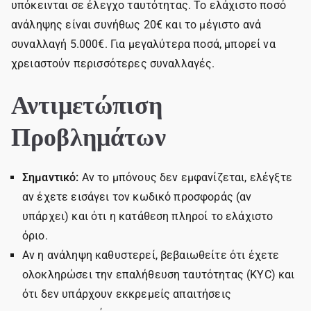
υπόκεινται σε έλεγχο ταυτότητας. Το ελάχιστο ποσό
ανάληψης είναι συνήθως 20€ και το μέγιστο ανά
συναλλαγή 5.000€. Για μεγαλύτερα ποσά, μπορεί να
χρειαστούν περισσότερες συναλλαγές.
Αντιμετώπιση
Προβλημάτων
Σημαντικό:
Αν το μπόνους δεν εμφανίζεται, ελέγξτε
αν έχετε εισάγει τον κωδικό προσφοράς (αν
υπάρχει) και ότι η κατάθεση πληροί το ελάχιστο
όριο.
Αν η ανάληψη καθυστερεί, βεβαιωθείτε ότι έχετε
ολοκληρώσει την επαλήθευση ταυτότητας (KYC) και
ότι δεν υπάρχουν εκκρεμείς απαιτήσεις