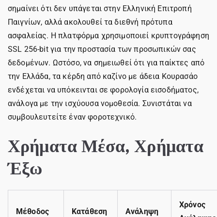
σημαίνει ότι δεν υπάγεται στην Ελληνική Επιτροπή
Παιγνίων, αλλά ακολουθεί τα διεθνή πρότυπα
ασφαλείας. Η πλατφόρμα χρησιμοποιεί κρυπτογράφηση
SSL 256-bit για την προστασία των προσωπικών σας
δεδομένων. Ωστόσο, να σημειωθεί ότι για παίκτες από
την Ελλάδα, τα κέρδη από καζίνο με άδεια Κουρασάο
ενδέχεται να υπόκεινται σε φορολογία εισοδήματος,
ανάλογα με την ισχύουσα νομοθεσία. Συνιστάται να
συμβουλευτείτε έναν φοροτεχνικό.
Χρήματα Μέσα, Χρήματα
Έξω
Χρόνος
Μέθοδος
Κατάθεση
Ανάληψη